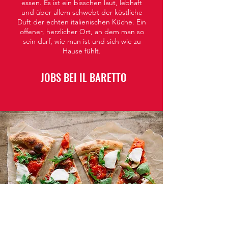
essen. Es ist ein bisschen laut, lebhaft
und über allem schwebt der köstliche
Duft der echten italienischen Küche. Ein
offener, herzlicher Ort, an dem man so
sein darf, wie man ist und sich wie zu
Hause fühlt.
JOBS BEI IL BARETTO