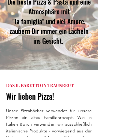
Die beste Pizza & Pasta und eine
Atmosphäre mit
"la famiglia" und viel Amore,
zaubern Dir immer ein Lächeln
ins Gesicht.
DAS IL BARETTO IN TRAUNREUT
Wir lieben Pizza!
Unser Pizzabäcker verwendet für unsere
Pizzen ein altes Familienrezept. Wie in
Italien üblich verwenden wir ausschließlich
italienische
Produkte
- vorwiegend aus der