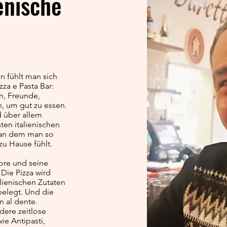
enische
n fühlt man sich
zza e Pasta Bar:
, Freunde,
, um gut zu essen.
nd über allem
ten italienischen
, an dem man so
 zu Hause fühlt.
tore und seine
 Die Pizza wird
lienischen Zutaten
elegt. Und die
n al dente.
dere zeitlose
wie Antipasti,