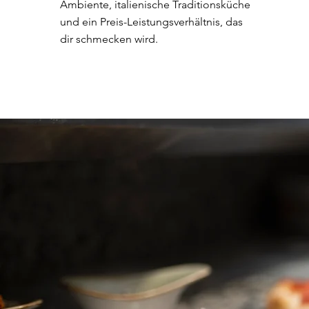
Ambiente, italienische Traditionsküche
und ein Preis-Leistungsverhältnis, das
dir schmecken wird.