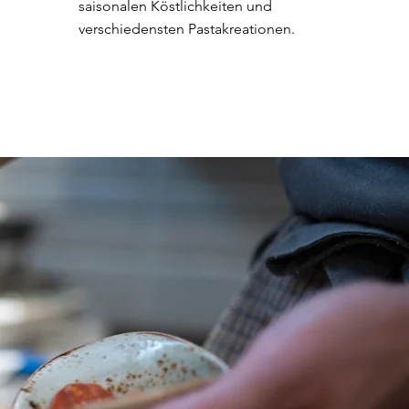
saisonalen Köstlichkeiten und
verschiedensten Pastakreationen.