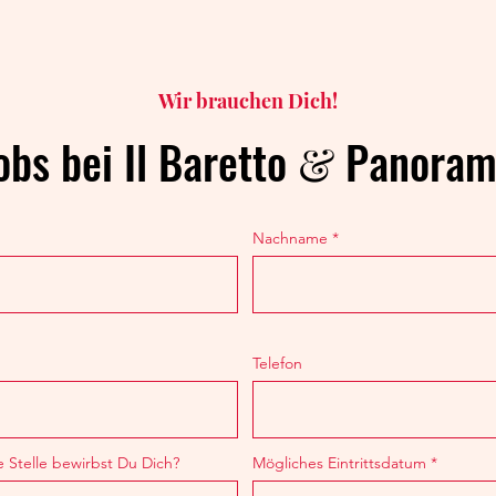
Wir brauchen Dich!
obs bei Il Baretto
Panoram
&
Nachname
Telefon
r
 Stelle bewirbst Du Dich?
Mögliches Eintrittsdatum
*
e
q